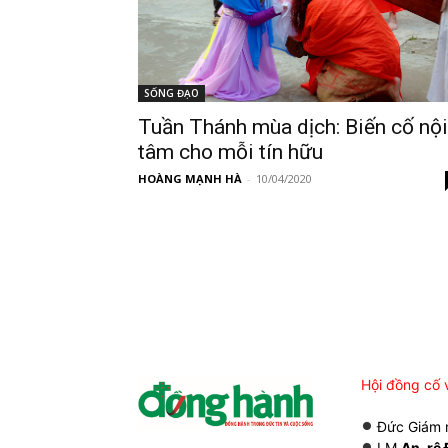
SỐNG ĐẠO
Tuần Thánh mùa dịch: Biến cố nội
tâm cho mỗi tín hữu
HOÀNG MẠNH HÀ
-
10/04/2020
Hội đồng cố 
Đức Giám
LM
An-rê 