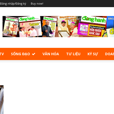
Đăng nhập/Đăng ký
Buy now!
TV
SỐNG ĐẠO
VĂN HÓA
TƯ LIỆU
KÝ SỰ
DOA