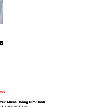
0
vấn
 mục
Micae Hoàng Đức Oanh
Đỗ Xuân Quế
, OP