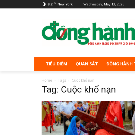
C
Wednesday, May 13, 2026
8.2
New York
TIÊU ĐIỂM
QUAN SÁT
ĐỒNG HÀNH 
Home
Tags
Cuộc khổ nạn
Tag: Cuộc khổ nạn