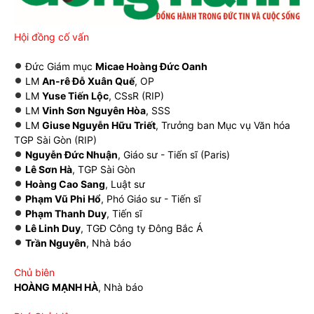
Hội đồng cố vấn
Đức Giám mục
Micae Hoàng Đức Oanh
LM
An-rê Đỗ Xuân Quế
, OP
LM
Yuse Tiến Lộc
, CSsR (RIP)
LM
Vinh Sơn Nguyên Hòa
, SSS
LM
Giuse Nguyễn Hữu Triết
, Trưởng ban Mục vụ Văn hóa
TGP Sài Gòn (RIP)
Nguyễn Đức Nhuận
, Giáo sư - Tiến sĩ (Paris)
Lê Sơn Hà
, TGP Sài Gòn
Hoàng Cao Sang
, Luật sư
Phạm Vũ Phi Hổ
, Phó Giáo sư - Tiến sĩ
Phạm Thanh Duy
, Tiến sĩ
Lê Linh Duy
, TGĐ Công ty Đông Bắc Á
Trần Nguyên
, Nhà báo
Chủ biên
HOÀNG MẠNH HÀ
, Nhà báo