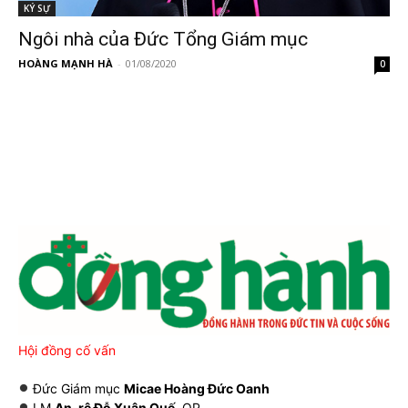
KÝ SỰ
Ngôi nhà của Đức Tổng Giám mục
HOÀNG MẠNH HÀ
-
01/08/2020
0
Hội đồng cố vấn
Đức Giám mục
Micae Hoàng Đức Oanh
LM
An-rê Đỗ Xuân Quế
, OP