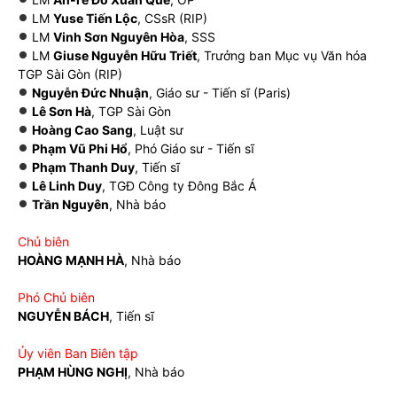
LM
Yuse Tiến Lộc
, CSsR (RIP)
LM
Vinh Sơn Nguyên Hòa
, SSS
LM
Giuse Nguyễn Hữu Triết
, Trưởng ban Mục vụ Văn hóa
TGP Sài Gòn (RIP)
Nguyễn Đức Nhuận
, Giáo sư - Tiến sĩ (Paris)
Lê Sơn Hà
, TGP Sài Gòn
Hoàng Cao Sang
, Luật sư
Phạm Vũ Phi Hổ
, Phó Giáo sư - Tiến sĩ
Phạm Thanh Duy
, Tiến sĩ
Lê Linh Duy
, TGĐ Công ty Đông Bắc Á
Trần Nguyên
, Nhà báo
Chủ biên
HOÀNG MẠNH HÀ
, Nhà báo
Phó Chủ biên
NGUYỄN BÁCH
, Tiến sĩ
Ủy viên Ban Biên tập
PHẠM HÙNG NGHỊ
, Nhà báo