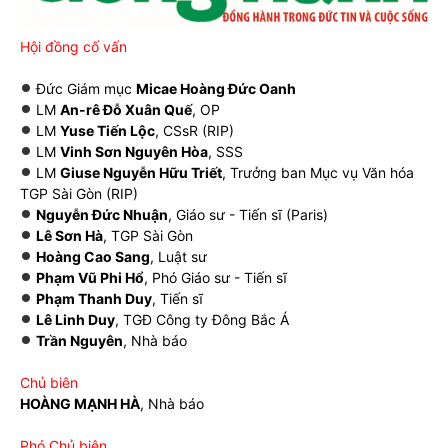
Hội đồng cố vấn
Đức Giám mục
Micae Hoàng Đức Oanh
LM
An-rê Đỗ Xuân Quế
, OP
LM
Yuse Tiến Lộc
, CSsR (RIP)
LM
Vinh Sơn Nguyên Hòa
, SSS
LM
Giuse Nguyễn Hữu Triết
, Trưởng ban Mục vụ Văn hóa
TGP Sài Gòn (RIP)
Nguyễn Đức Nhuận
, Giáo sư - Tiến sĩ (Paris)
Lê Sơn Hà
, TGP Sài Gòn
Hoàng Cao Sang
, Luật sư
Phạm Vũ Phi Hổ
, Phó Giáo sư - Tiến sĩ
Phạm Thanh Duy
, Tiến sĩ
Lê Linh Duy
, TGĐ Công ty Đông Bắc Á
Trần Nguyên
, Nhà báo
Chủ biên
HOÀNG MẠNH HÀ
, Nhà báo
Phó Chủ biên