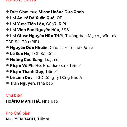
Đức Giám mục
Micae Hoàng Đức Oanh
LM
An-rê Đỗ Xuân Quế
, OP
LM
Yuse Tiến Lộc
, CSsR (RIP)
LM
Vinh Sơn Nguyên Hòa
, SSS
LM
Giuse Nguyễn Hữu Triết
, Trưởng ban Mục vụ Văn hóa
TGP Sài Gòn (RIP)
Nguyễn Đức Nhuận
, Giáo sư - Tiến sĩ (Paris)
Lê Sơn Hà
, TGP Sài Gòn
Hoàng Cao Sang
, Luật sư
Phạm Vũ Phi Hổ
, Phó Giáo sư - Tiến sĩ
Phạm Thanh Duy
, Tiến sĩ
Lê Linh Duy
, TGĐ Công ty Đông Bắc Á
Trần Nguyên
, Nhà báo
Chủ biên
HOÀNG MẠNH HÀ
, Nhà báo
Phó Chủ biên
NGUYỄN BÁCH
, Tiến sĩ