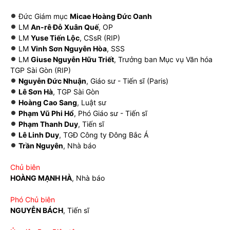
Đức Giám mục
Micae Hoàng Đức Oanh
LM
An-rê Đỗ Xuân Quế
, OP
LM
Yuse Tiến Lộc
, CSsR (RIP)
LM
Vinh Sơn Nguyên Hòa
, SSS
LM
Giuse Nguyễn Hữu Triết
, Trưởng ban Mục vụ Văn hóa
TGP Sài Gòn (RIP)
Nguyễn Đức Nhuận
, Giáo sư - Tiến sĩ (Paris)
Lê Sơn Hà
, TGP Sài Gòn
Hoàng Cao Sang
, Luật sư
Phạm Vũ Phi Hổ
, Phó Giáo sư - Tiến sĩ
Phạm Thanh Duy
, Tiến sĩ
Lê Linh Duy
, TGĐ Công ty Đông Bắc Á
Trần Nguyên
, Nhà báo
Chủ biên
HOÀNG MẠNH HÀ
, Nhà báo
Phó Chủ biên
NGUYỄN BÁCH
, Tiến sĩ