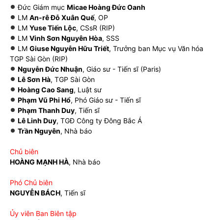
Đức Giám mục
Micae Hoàng Đức Oanh
LM
An-rê Đỗ Xuân Quế
, OP
LM
Yuse Tiến Lộc
, CSsR (RIP)
LM
Vinh Sơn Nguyên Hòa
, SSS
LM
Giuse Nguyễn Hữu Triết
, Trưởng ban Mục vụ Văn hóa
TGP Sài Gòn (RIP)
Nguyễn Đức Nhuận
, Giáo sư - Tiến sĩ (Paris)
Lê Sơn Hà
, TGP Sài Gòn
Hoàng Cao Sang
, Luật sư
Phạm Vũ Phi Hổ
, Phó Giáo sư - Tiến sĩ
Phạm Thanh Duy
, Tiến sĩ
Lê Linh Duy
, TGĐ Công ty Đông Bắc Á
Trần Nguyên
, Nhà báo
Chủ biên
HOÀNG MẠNH HÀ
, Nhà báo
Phó Chủ biên
NGUYỄN BÁCH
, Tiến sĩ
Ủy viên Ban Biên tập