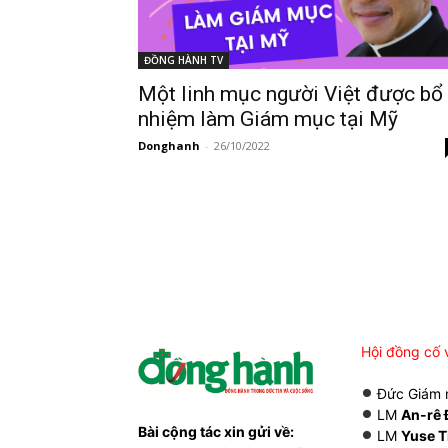
ĐỒNG HÀNH TV
Một linh mục người Việt được bổ
nhiệm làm Giám mục tại Mỹ
Donghanh
-
26/10/2022
Hội đồng cố 
Đức Giám
LM
An-rê 
Bài cộng tác xin gửi về:
LM
Yuse T