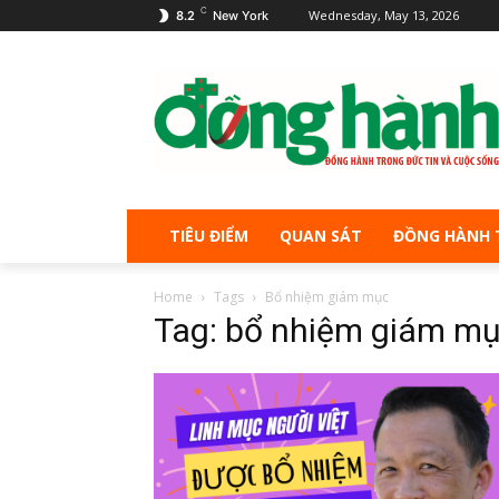
C
Wednesday, May 13, 2026
8.2
New York
TIÊU ĐIỂM
QUAN SÁT
ĐỒNG HÀNH 
Home
Tags
Bổ nhiệm giám mục
Tag: bổ nhiệm giám m