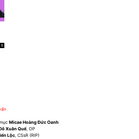
0
vấn
 mục
Micae Hoàng Đức Oanh
Đỗ Xuân Quế
, OP
iến Lộc
, CSsR (RIP)