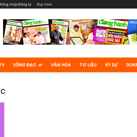
Đăng nhập/Đăng ký
Buy now!
TV
SỐNG ĐẠO
VĂN HÓA
TƯ LIỆU
KÝ SỰ
DOA
ục